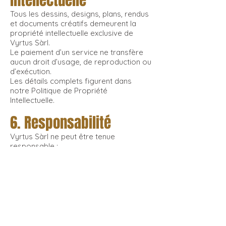
intellectuelle
Tous les dessins, designs, plans, rendus
et documents créatifs demeurent la
propriété intellectuelle exclusive de
Vyrtus Sàrl.
Le paiement d’un service ne transfère
aucun droit d’usage, de reproduction ou
d’exécution.
Les détails complets figurent dans
notre Politique de Propriété
Intellectuelle.
6. Responsabilité
Vyrtus Sàrl ne peut être tenue
responsable :
des inexactitudes ou omissions du site,
des problèmes techniques ou
interruptions,
des dommages découlant de
l’utilisation du site ou des contenus,
du contenu des sites externes
accessibles via des liens.
L’utilisation du site se fait aux risques de