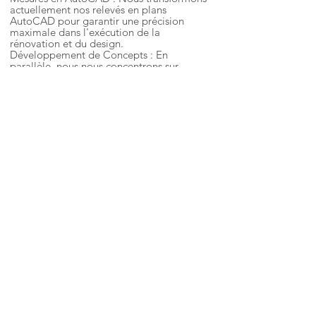
actuellement nos relevés en plans
AutoCAD pour garantir une précision
maximale dans l'exécution de la
rénovation et du design.
Développement de Concepts : En
parallèle, nous nous concentrons sur
l’élaboration des concepts de design pour
différentes zones du complexe,
conceptualisant les agencements et les
éléments visuels des espaces privés et
publics afin d’assurer une fluidité et une
harmonie globale.
Si ce projet vous inspire, explorons
ensemble ce que votre projet pourrait
devenir.
Démarrer la conversation
Plus d’images du projet