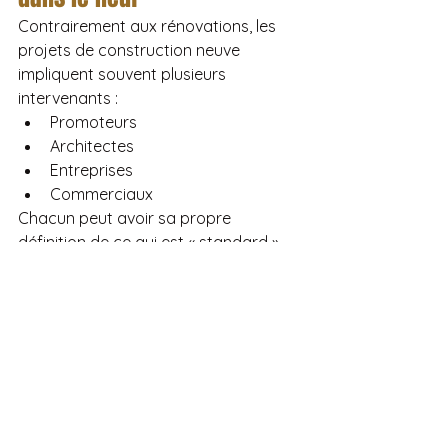
Contrairement aux rénovations, les 
projets de construction neuve 
impliquent souvent plusieurs 
intervenants :
Promoteurs
Architectes
Entreprises
Commerciaux
Chacun peut avoir sa propre 
définition de ce qui est « standard ». 
Une spécification écrite permet 
d’aligner toutes les parties dès le 
départ.
Comment House of Moods 
peut vous accompagner
Chez 
House of Moods
, nous 