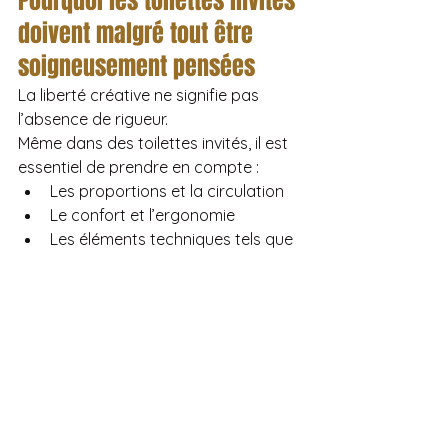
Pourquoi les toilettes invités 
doivent malgré tout être 
soigneusement pensées
La liberté créative ne signifie pas 
l’absence de rigueur.
Même dans des toilettes invités, il est 
essentiel de prendre en compte :
Les proportions et la circulation
Le confort et l’ergonomie
Les éléments techniques tels que 
la ventilation et le contrôle de 
l’éclairage
Les meilleurs designs paraissent 
naturels précisément parce que 
les 
fondamentaux sont parfaitement 
maîtrisés
.
Comment House of Moods 