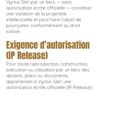
Vyrtus Sàrl par un tiers — sans
autorisation écrite officielle — constitue
une violation de la propriété
intellectuelle et peut faire l’objet de
poursuites conformément au droit
suisse.
Exigence d’autorisation
(IP Release)
Pour toute reproduction, construction,
exécution ou utilisation par un tiers des
dessins, plans ou documents
appartenant à Vyrtus Sàrl, une
autorisation écrite officielle (IP Release)
délivrée par Vyrtus Sàrl / House of
Moods est obligatoire.
En l’absence d’un tel accord formel,
toute reproduction ou exécution est
strictement interdite.
Vyrtus Sàrl se réserve pleinement le
droit d’accepter, de refuser ou de
limiter toute demande d’IP Release, et